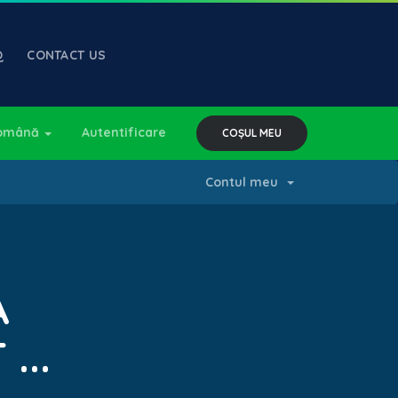
Q
CONTACT US
omână
Autentificare
COȘUL MEU
Contul meu
A
...