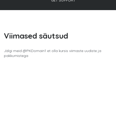
GET SUPPORT
Viimased säutsud
Jälgi meid @
PKDomain1
et olla kursis viimaste uudiste ja
pakkumistega