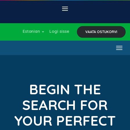
Estonian
Logi sisse
VAATA OSTUKORVI
Togg
navig
BEGIN THE
SEARCH FOR
YOUR PERFECT