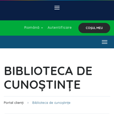
Română
Autentificare
COȘUL MEU
Togg
navig
BIBLIOTECA DE
CUNOȘTINȚE
Portal clienți
Biblioteca de cunoștințe