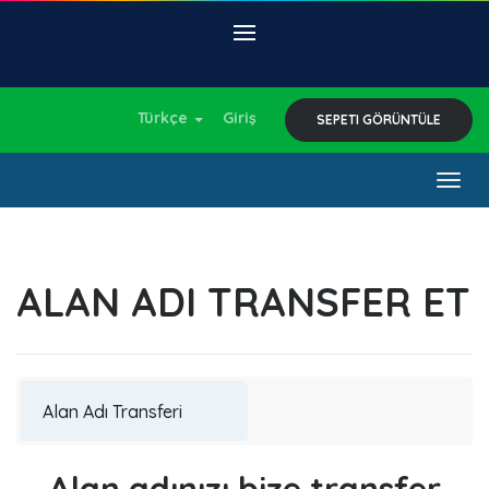
Türkçe
Giriş
SEPETI GÖRÜNTÜLE
Togg
navig
ALAN ADI TRANSFER ET
Alan adınızı bize transfer