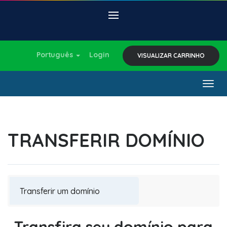
Português
Login
VISUALIZAR CARRINHO
Togg
navig
TRANSFERIR DOMÍNIO
Transfira seu domínio para