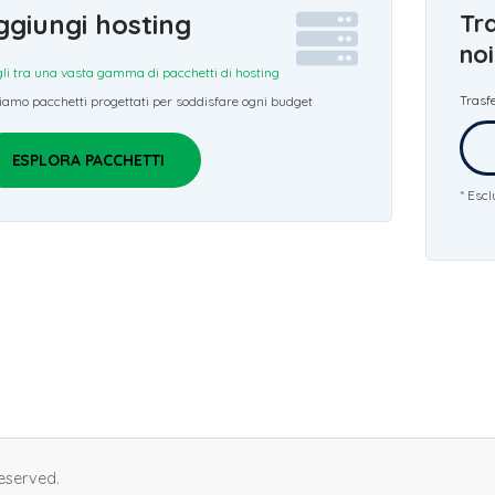
ggiungi hosting
Tra
noi
li tra una vasta gamma di pacchetti di hosting
Trasfe
amo pacchetti progettati per soddisfare ogni budget
ESPLORA PACCHETTI
* Esc
eserved.